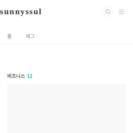
본문 바로가기
sunnyssul
홈
태그
비즈니스
11