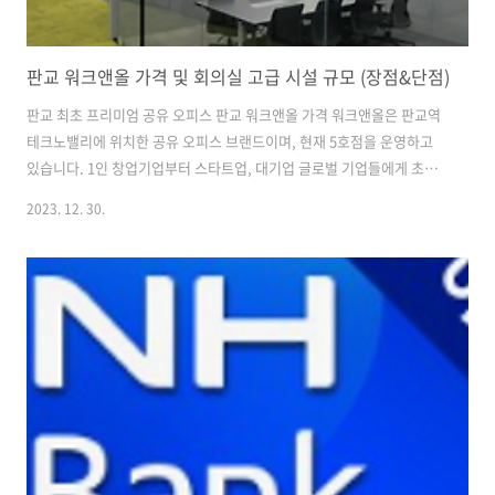
판교 워크앤올 가격 및 회의실 고급 시설 규모 (장점&단점)
판교 최초 프리미엄 공유 오피스 판교 워크앤올 가격 워크앤올은 판교역
테크노밸리에 위치한 공유 오피스 브랜드이며, 현재 5호점을 운영하고
있습니다. 1인 창업기업부터 스타트업, 대기업 글로벌 기업들에게 초역
세권(판교역 도보 150m) 비즈니스 인프라 편의를 제공하며 약 1200평
2023. 12. 30.
규모 공간을 운영하고 있습니다. 판교 워크앤올 정보 2인 ~ 100인까지
수용 숙련된 스태프 상주 중 보관 서비스 있음 개별 우편함 O 택배 서비
스 O 전용 사무실 한정 청소 서비스 O 세무, 회계, 법무, 특허, 투자 유치
지원 판교 워크앤올에 입주하시려는 프리랜서 및 사업가분들은 아래 홈
페이지에서 자세한 지원 서비스를 확인할 수 있습니다. 공유 사무실 가격
은 입주자의 수와 오피스 컨디션에 따라 달라집니다. 정확한 공유 오피
스..