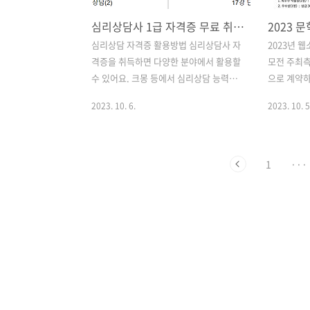
심리상담사 1급 자격증 무료 취득 방법, 직업 전망, 프리랜서
심리상담 자격증 활용방법 심리상담사 자
2023년 
격증을 취득하면 다양한 분야에서 활용할
모전 주최측
수 있어요. 크몽 등에서 심리상담 능력을
으로 계약하
판매 할 수도 있고, SNS 및 온라인 마케팅
다고 합니다
2023. 10. 6.
2023. 10. 5
등에 유리하며, 나중에 아이들을 대상으
낙방한 작
로 한 공부방을 창업할 때도 이 자격증을
에 맞게 보
포트폴리오로써 이용할 수 있습니다. 나
다. 분량도
중에 CS 강사에 도전하거나 집에서 상세
수를 요구하
1
···
페이지를 만들 때에도 심리상담 자격증이
모전에서는 
유용하게 활용될 수 있겠네요. ▼아래는
된다고 합니
심리상담 자격증 무료 취득 방법입니다.
담이 덜어지
심리상담 강의는 정원 수가 빨리 마감될
그리 많지 
수 있습니다. 마감 기한이 얼마 남지 않았
한 분들도 
습니다. 아래 사이트로 이동하면 무료 강
투고할 수 
의를 수강할 수 있습니다. 심리상담사 1급
자세한 내용
자격증 무료 취득하기 (이동) 심리상담사
니다. 시크