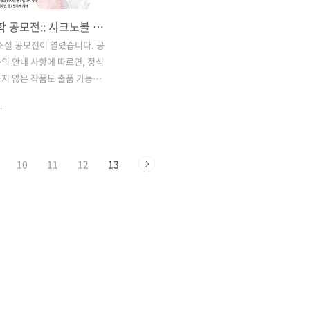
2023 문학 공모전:: 시크노블 웹소설 공모전 상금 및 혜택
웹소설 공모전이 열렸습니다. 공
의 안내 사항에 따르면, 정식
지 않은 작품도 출품 가능하
. 이전 출판사에 투고했다가
.
품이 있다면 주최측의 요구사항
완한 뒤 신청하면 좋을 듯 합니
 다른 공모전은 20화 이상의 편
는 게 보통인데, 시크노블 공
10
11
12
13
10화 이상의 편수만 보내주면
다. 얘기를 듣는 것만으로 부
지 않나요? ㅎㅎ 요구 편수가
않으니, 뒤늦게 공모전을 확인
서둘러 준비하면 기한에 맞춰
있습니다. 시크노블 공모전의
은 아래에서 확인할 수 있습
노블 공모전 바로가기 공모전