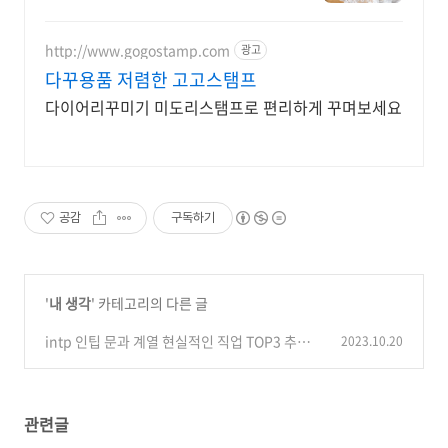
송
http://www.gogostamp.com
광고
다꾸용품 저렴한 고고스탬프
다이어리꾸미기 미도리스탬프로 편리하게 꾸며보세요
공감
구독하기
'
내 생각
' 카테고리의 다른 글
intp 인팁 문과 계열 현실적인 직업 TOP3 추천해
2023.10.20
준다. 혼자하는 일, 재택 프리랜서
(5)
관련글