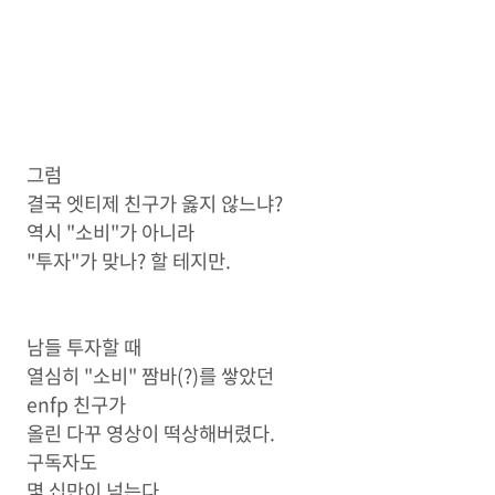
그럼
결국 엣티제 친구가 옳지 않느냐?
역시 "소비"가 아니라
"투자"가 맞나? 할 테지만.
남들 투자할 때
열심히 "소비" 짬바(?)를 쌓았던
enfp 친구가
올린 다꾸 영상이 떡상해버렸다.
구독자도
몇 십만이 넘는다.