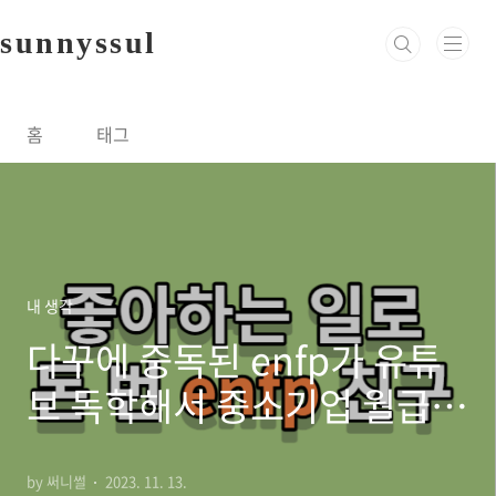
본문 바로가기
sunnyssul
홈
태그
내 생각
다꾸에 중독된 enfp가 유튜
브 독학해서 중소기업 월급만
큼 번다
by 써니썰
2023. 11. 13.