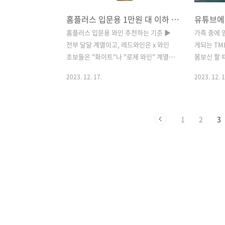
홈플러스 입문용 1만원 대 이하 가성비 와인 TOP3 (가격, 도수, 어울리는 안주)
홈플러스 입문용 와인 추천하는 기준 ▶
가족 중에 
전부 달달 계열이고, 레드와인은 x 와인
게되는 TM
초보들은 "화이트"나 "로제 와인" 계열
몸보신 할 
이 잘 맞을 거예요. 레드와인 특유의 떫은
션이 좋아진
2023. 12. 17.
2023. 12. 1
맛이 싫으신 분들이 마시면 좋은 "입문용
하자마자 불
와인"입니다. 홈플러스 와인은 몇 층에서
배길 광고 하
파나요? ▶지하 1층에서 팝니다. 현재 와
팔린 반값 
인 할인행사 중인가요? ▶ 네. 보통 크리
부채살, 채끝
1
2
3
스마스나 연말 전후에 파격할인행사를 많
트를 29,
이 합니다. 제가 추천하는 홈플러스 와인
뜨는 것이다
들은 보관에 까다롭지 않은 1만원 대 이하
들어가보니
와인들이니 미리 사두셔서 좋은 날에 드
걍 ....속
시길 권장! 냉장고에 두고 차게 마실 수록
둠 소고기 1
더 맛있는 와인이에요. 1. 카퍼릿지 화이
수산 한우 
트 진판델 와인 이름: 카퍼릿지 화이트 진
가 29,9
판델 가격: 현재 홈플러스 행사 중 4,900
나 자잘한 