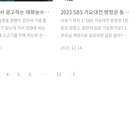
유튜브에서 광고하는 태화농수산 29,900원 1kg 모둠 소고기를 사 먹어본 후기
2023 SBS 가요대전 방청권 동반자 가능? 만약 부모님 계정으로 응모하면 입장 될까?
임영웅 광팬이 있어서 가끔 듣
더보기 목차 1. SBS 가요대전 방청권 1분
I가 있는데 가수 임영웅 씨는
응모 방법 2. 동반자 입장 가능한가요? 3.
때 소고기를 잔뜩 먹으면 컨디
부모님 계정으로 응모하면 입장 될까? 4.
다고 한다. 엄마랑 그 얘기를
가요대전 출연 확정 가수 목록 트립닷컴
7.
2023. 12. 14.
과 2시간 뒤에 안 사고는 못
에서 확인 2023 SBS 가요대전 방청권 응
나가 뜨고 마는데... "14만건
모방법: ▶ 먼저 트립닷컴 어플을 다운 받
횡성한우" 마침 등심, 안창살,
습니다. (당첨 기준은 선착순X 랜덤O 늦
, 우삼겹 모둠 소고기 1kg 세
게 응모해도 뽑힐 수 있다는 뜻이니, 얼른
4
5
6
···
13
900원에 판다는 사진이 떡 하니
신청!) 아래처럼 생긴 어플(트립닷컴
. 해당 소고기 판매 사이트에
Trip.com)을 다운받아주세요. 여기서 트
 사람들 포토 후기가 괜찮아서
립탓컴에서 "2023 SBS 가요대전 방청
는셈 치고 구매해보기로 했다. 모
권"을 응모해야 합니다. SBS 가요대전 방
kg 29,900원 파는 곳 태화농
청권 응모하기 (아이폰) SBS 가요대전 방
후기 확실히 1kg 모둠 소고기
청권 응모하기 (안드로이드) [진짜 쉬운
00원이면 엄청 저렴하다. 더군다
방청권 1분 응모방법] 1. 트립닷컴 어플
국거리 부위도 아니고 구이용
다운 2. 검색바(돋보기 모양) 클릭 3. 밑에