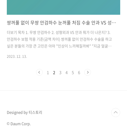
쌍꺼풀 없이 무쌍 안검하수 눈꺼풀 처짐 수술 안과 VS 성형외과
더보기 목차 1. 무쌍 안검하수 2. 성형외과 VS 안과 뭐가 더 나은지? 3.
안검하수 보험 적용 기준(금액 차이) 쌍꺼풀 없이 안검하수 수술을 하고
싶은 분들의 가장 큰 고민은 아마 "인상이 느끼해질까봐" "지금 얼굴이
마음에 드는데 조화가 깨질까봐" "쌍꺼풀이 안 어울려서" 등일 겁니다.
2023. 12. 13.
확실히 눈에 줄을 긋냐 마냐에 따라 인상이 크게 달라집니다. 그 부분에
대한 걱정과 우려는 매우 깊이 공감하고 있습니다. 아직 내가 안검하수인
1
2
3
4
5
6
지 아닌지 모르시는 분들은 "안검하수 진단" 사이트로 가면 확인할 수 있
습니다. 안검하수는 왜 보험 적용이 될까요? 바로 아래와 같이 삶의 질이
떨어질 정도로 일상 생활에 큰 불편을 주기 때문입니다. 1. 두통 2. 관자
놀이 부분이 당겨요. 집에 돌아 오면 유독 피곤해서 아무..
Designed by 티스토리
© Daum Corp.