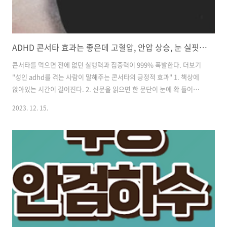
ADHD 콘서타 효과는 좋은데 고혈압, 안압 상승, 눈 실핏줄 터지는 부작용 문제
콘서타를 먹으면 전에 없던 실행력과 집중력이 999% 폭발한다. 더보기
"성인 adhd를 겪는 사람이 말해주는 콘서타의 긍정적 효과" 1. 책상에
앉아있는 시간이 길어진다. 2. 신문을 읽으면 한 문단이 눈에 확 들어온
다. 3. 외출하고 돌아오면 밍기적 거리지 않고 바로 샤워한다. 4. 커피가
2023. 12. 15.
없어도 졸리지 않는다. 5. 밖에서 장 보고 오면 냉장고에 물건을 바로 정
리한다. 6. 밥 먹고 바로 설거지 (신기하게 설거지가 안 귀찮음) 7. 택배오
면 곧바로 물건 꺼내고, 송장 찢고, 테이프 완벽하게 뜯어서, 차곡차곡 정
리한다. 8. 하루가 24시간이면 거의 14시간 동안 풀 각성 상태. 더 있는데
간략하게 적으면 이 정도. 요즘 부모님들은 혹시 자신의 아이가 조용한
adhd, 아동 adhd가 아닐까 하는 의..