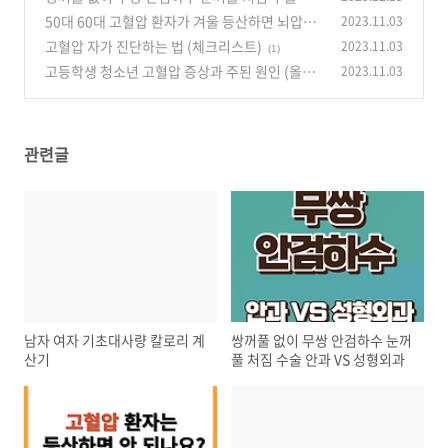
과 VS 성형외과
50대 60대 고혈압 환자가 겨울 등산하면 뇌압이
2023.11.03
(0)
상승할 수 있습니다
고혈압 자가 진단하는 법 (체크리스트)
2023.11.03
(0)
(1)
고등학생 청소년 고혈압 증상과 주된 원인 (올바
2023.11.03
른 정상혈압 수치는?)
(0)
관련글
남자 여자 기초대사량 칼로리 계
쌍꺼풀 없이 무쌍 안검하수 눈꺼
산기
풀 처짐 수술 안과 VS 성형외과