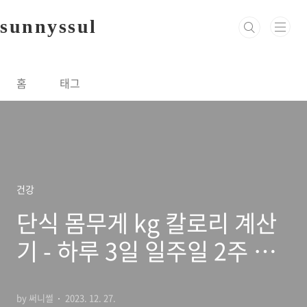
본문 바로가기
sunnyssul
홈
태그
건강
단식 몸무게 kg 칼로리 계산
기 - 하루 3일 일주일 2주 후
기가 궁금할 때
by 써니썰
2023. 12. 27.